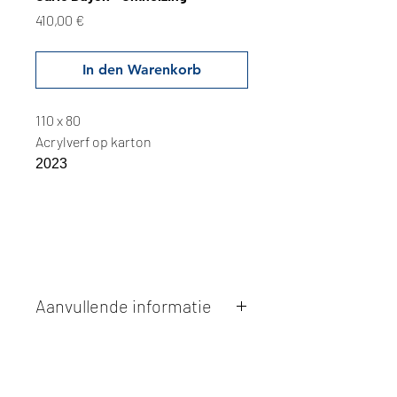
Preis
410,00 €
In den Warenkorb
110 x 80
Acrylverf op karton
2023
Aanvullende informatie
Kunstwerken kunnen betaald worden
via overschrijving of cash bij
afhaling
. Facturatie is mogelijk.
Alle kunstwerken worden
ter plaatse