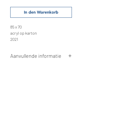
In den Warenkorb
85 x 70
acryl op karton
2021
Aanvullende informatie
Kunstwerken kunnen betaald worden
via overschrijving of cash bij
afhaling
. Facturatie is mogelijk.
Alle kunstwerken worden
ter plaatse
en op afspraak opgehaald
bij Studio
Borgerstein. Afspraak wordt
gemaakt via de bevestigingsmail na
online aankoop.
De afmetingen zijn steeds
weergegeven in
centimeters
. De