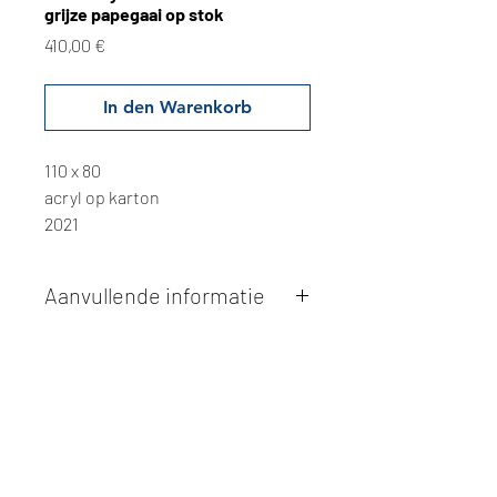
grijze papegaai op stok
Preis
410,00 €
In den Warenkorb
110 x 80
acryl op karton
2021
Aanvullende informatie
Kunstwerken kunnen betaald worden
via overschrijving of cash bij
afhaling
. Facturatie is mogelijk.
Alle kunstwerken worden
ter plaatse
en op afspraak opgehaald
bij Studio
Borgerstein. Afspraak wordt
gemaakt via de bevestigingsmail na