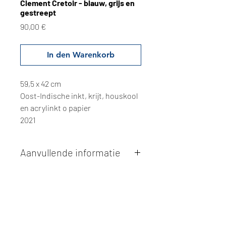
Clement Cretoir - blauw, grijs en
gestreept
Preis
90,00 €
In den Warenkorb
59,5 x 42 cm
Oost-Indische inkt, krijt, houskool
en acrylinkt o papier
2021
Aanvullende informatie
Kunstwerken kunnen betaald worden
via overschrijving of cash bij
afhaling
. Facturatie is mogelijk.
Alle kunstwerken worden
ter plaatse
en op afspraak opgehaald
bij Studio
Borgerstein. Afspraak wordt