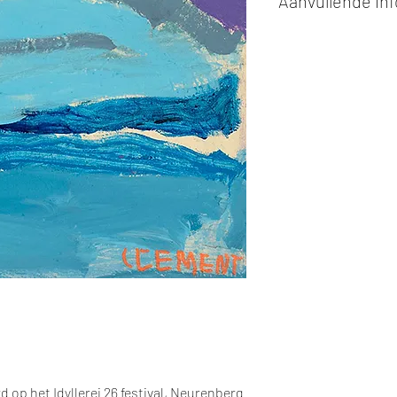
Aanvullende in
Kunstwerken kunn
of cash bij afhaling
Alle kunstwerken 
opgehaald
bij Stud
gemaakt via de bev
De afmetingen zijn
De hoogte wordt ee
breedte.
Elk werk is slechts
ander vermeld wordt
De prijs is steeds
e
rd op het
Idyllerei 26 festival
, Neurenberg