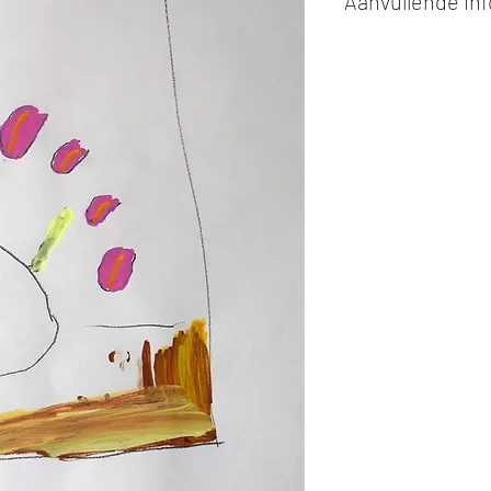
Aanvullende in
Kunstwerken kunn
of cash bij afhaling
Alle kunstwerken 
opgehaald
bij Stud
gemaakt via de bev
De afmetingen zijn
De hoogte wordt ee
breedte.
Elk werk is slechts
ander vermeld wordt
De prijs is steeds
e
worden in ons archie
de mogelijkheid om 