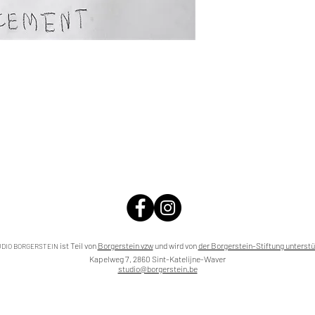
ist Teil von
Borgerstein vzw
und wird von
der Borgerstein-Stiftung unterstü
DIO BORGERSTEIN
Kapelweg 7, 2860 Sint-Katelijne-Waver
studio@borgerstein.be