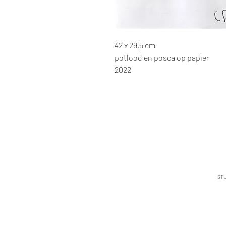
42 x 29,5 cm
potlood en posca op papier
2022
STU