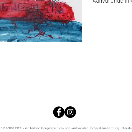
Aanvullende in
Kunstwerken kunn
of cash bij afhaling
Alle kunstwerken 
opgehaald
bij Stud
gemaakt via de bev
De afmetingen zijn
De hoogte wordt ee
breedte.
Elk werk is slechts
ander vermeld wordt
De prijs is steeds
e
worden in ons archie
de mogelijkheid om 
ist Teil von
Borgerstein vzw
und wird von
der Borgerstein-Stiftung unterstü
DIO BORGERSTEIN