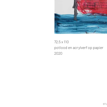
72,5 x 110
potlood en acrylverf op papier
2020
STU