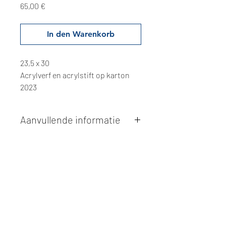
Preis
65,00 €
In den Warenkorb
23,5 x 30
Acrylverf en acrylstift op karton
2023
Aanvullende informatie
Kunstwerken kunnen betaald worden
via overschrijving of cash bij
afhaling
. Facturatie is mogelijk.
Alle kunstwerken worden
ter plaatse
en op afspraak opgehaald
bij Studio
Borgerstein. Afspraak wordt
gemaakt via de bevestigingsmail na
online aankoop.
De afmetingen zijn steeds