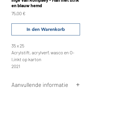
en blauw hemd
Preis
75,00 €
In den Warenkorb
35 x 25
Acrylstift, acrylverf, wasco en O-
I.inkt op karton
2021
Aanvullende informatie
Kunstwerken kunnen betaald worden
via overschrijving of cash bij
afhaling
. Facturatie is mogelijk.
Alle kunstwerken worden
ter plaatse
en op afspraak opgehaald
bij Studio
Borgerstein. Afspraak wordt