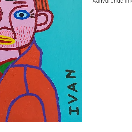
Aanvullende in
Kunstwerken kunn
of cash bij afhaling
Alle kunstwerken 
opgehaald
bij Stud
gemaakt via de bev
De afmetingen zijn
De hoogte wordt ee
breedte.
Elk werk is slechts
ander vermeld wordt
De prijs is steeds
e
worden in ons archie
de mogelijkheid om 