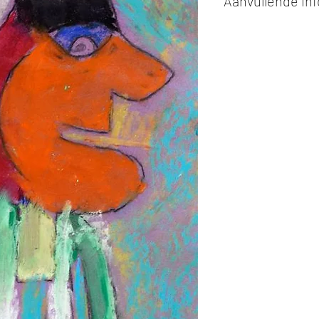
Aanvullende in
Kunstwerken kunn
of cash bij afhaling
Alle kunstwerken 
opgehaald
bij Stud
gemaakt via de bev
De afmetingen zijn
De hoogte wordt ee
breedte.
Elk werk is slechts
ander vermeld wordt
De prijs is steeds
e
worden in ons archie
de mogelijkheid om 