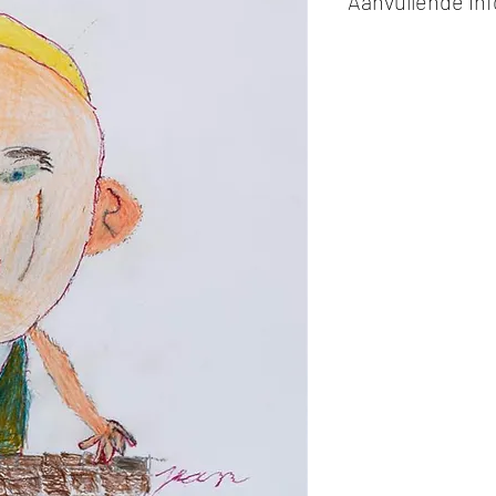
Aanvullende in
Kunstwerken kunn
of cash bij afhaling
Alle kunstwerken 
opgehaald
bij Stud
gemaakt via de bev
De afmetingen zijn
De hoogte wordt ee
breedte.
Elk werk is slechts
ander vermeld wordt
De prijs is steeds
e
worden in ons archie
de mogelijkheid om 