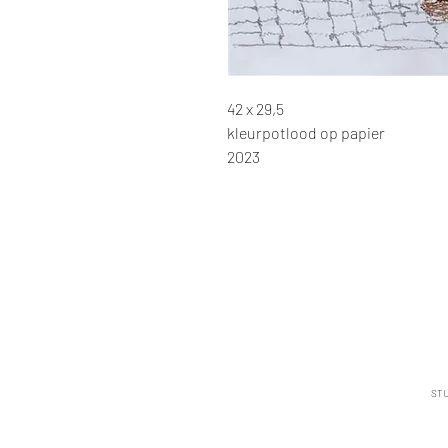
42 x 29,5
kleurpotlood op papier
2023
STU