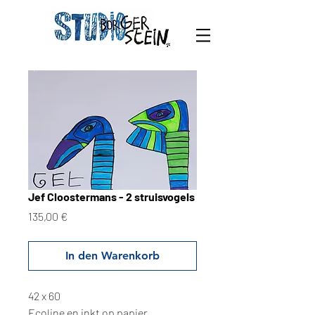
Jef Cloostermans - 2 struisvogels
Preis
135,00 €
In den Warenkorb
42 x 60
Ecoline en inkt op papier