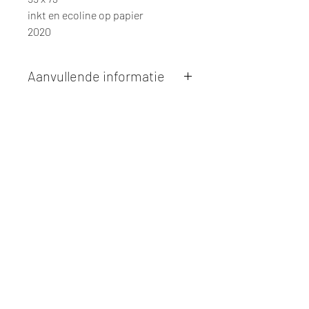
inkt en ecoline op papier
2020
Aanvullende informatie
Kunstwerken kunnen betaald worden
via overschrijving of cash bij
afhaling
. Facturatie is mogelijk.
Alle kunstwerken worden
ter plaatse
en op afspraak opgehaald
bij Studio
Borgerstein. Afspraak wordt
gemaakt via de bevestigingsmail na
online aankoop.
De afmetingen zijn steeds
weergegeven in
centimeters
. De
hoogte wordt eerst weergegeven,
gevolgd door de breedte.
Elk werk is slechts
één maal
beschikbaar, tenzij dit ander vermeld
wordt (zoals bij postkaarten en