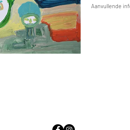
Aanvullende in
Kunstwerken kunn
of cash bij afhaling
Alle kunstwerken 
opgehaald
bij Stud
gemaakt via de bev
De afmetingen zijn
De hoogte wordt ee
breedte.
Elk werk is slechts
ander vermeld wordt
De prijs is steeds
e
worden in ons archie
de mogelijkheid om 