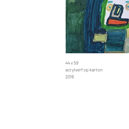
44 x 59
acrylverf op karton
2016