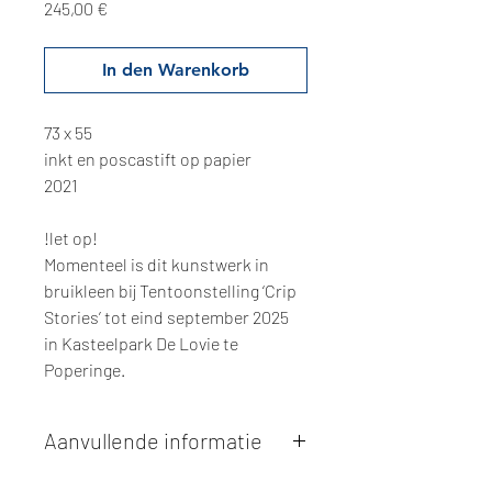
Preis
245,00 €
In den Warenkorb
73 x 55
inkt en poscastift op papier
2021
!let op!
Momenteel is dit kunstwerk in
bruikleen bij Tentoonstelling ‘Crip
Stories’ tot eind september 2025
in Kasteelpark De Lovie te
Poperinge.
Aanvullende informatie
Kunstwerken kunnen betaald worden