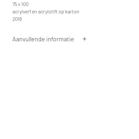
75 x 100
acrylverf en acrylstift op karton
2018
Aanvullende informatie
Kunstwerken kunnen betaald worden
via overschrijving of cash bij
afhaling
. Facturatie is mogelijk.
Alle kunstwerken worden
ter plaatse
en op afspraak opgehaald
bij Studio
Borgerstein. Afspraak wordt
gemaakt via de bevestigingsmail na
online aankoop.
De afmetingen zijn steeds
weergegeven in
centimeters
. De
hoogte wordt eerst weergegeven,
gevolgd door de breedte.
Elk werk is slechts
één maal
beschikbaar, tenzij dit ander vermeld