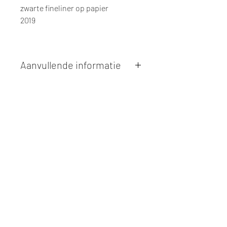
zwarte fineliner op papier
2019
Aanvullende informatie
Kunstwerken kunnen betaald worden
via overschrijving of cash bij
afhaling
. Facturatie is mogelijk.
Alle kunstwerken worden
ter plaatse
en op afspraak opgehaald
bij Studio
Borgerstein. Afspraak wordt
gemaakt via de bevestigingsmail na
online aankoop.
De afmetingen zijn steeds
weergegeven in
centimeters
. De
hoogte wordt eerst weergegeven,
gevolgd door de breedte.
Elk werk is slechts
één maal
beschikbaar, tenzij dit ander vermeld