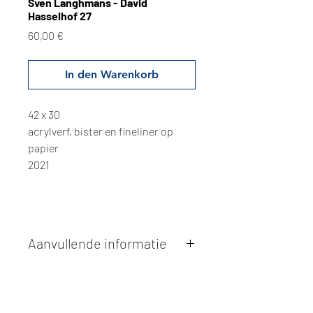
Sven Langhmans - David
Hasselhof 27
Preis
60,00 €
In den Warenkorb
42 x 30
acrylverf, bister en fineliner op
papier
2021
Aanvullende informatie
Kunstwerken kunnen betaald worden
via overschrijving of cash bij
afhaling
. Facturatie is mogelijk.