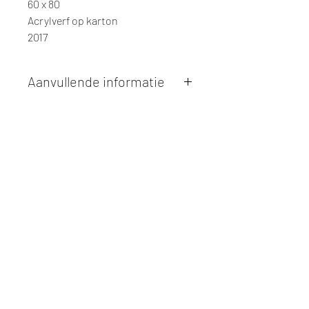
60 x 80
Acrylverf op karton
2017
Aanvullende informatie
Kunstwerken kunnen betaald worden
via overschrijving of cash bij
afhaling
. Facturatie is mogelijk.
Alle kunstwerken worden
ter plaatse
en op afspraak opgehaald
bij Studio
Borgerstein. Afspraak wordt
gemaakt via de bevestigingsmail na
online aankoop.
De afmetingen zijn steeds
weergegeven in
centimeters
. De
hoogte wordt eerst weergegeven,
gevolgd door de breedte.
Elk werk is slechts
één maal
beschikbaar, tenzij dit ander vermeld