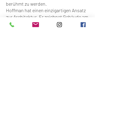
berühmt zu werden.
Hoffman hat einen einzigartigen Ansatz
zur Architektur. Er zeichnet Gebäude am
liebsten von unten nach oben und hat
kein festes Farbschema. Darüber hinaus
weisen seine Gebäude oft eine leichte
Neigung auf, was zu ihrer Einzigartigkeit
beiträgt.